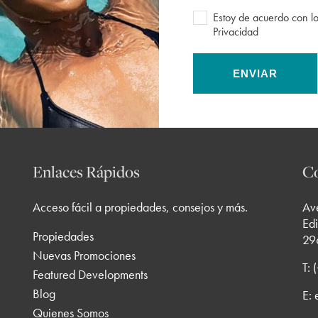
Estoy de acuerdo con lo
Privacidad
ENVIAR
Enlaces Rápidos
Co
Acceso fácil a propiedades, consejos y más.
Av
Edi
Propiedades
29
Nuevas Promociones
T:
Featured Developments
Blog
E:
Quienes Somos