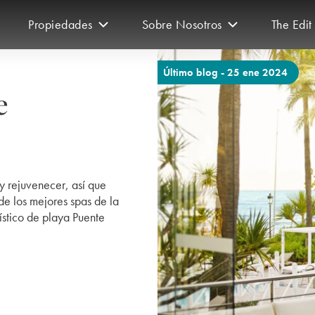
Propiedades
Sobre Nosotros
The Edit
Último blog - 25 ene 2024
e
y rejuvenecer, así que
e los mejores spas de la
ístico de playa Puente