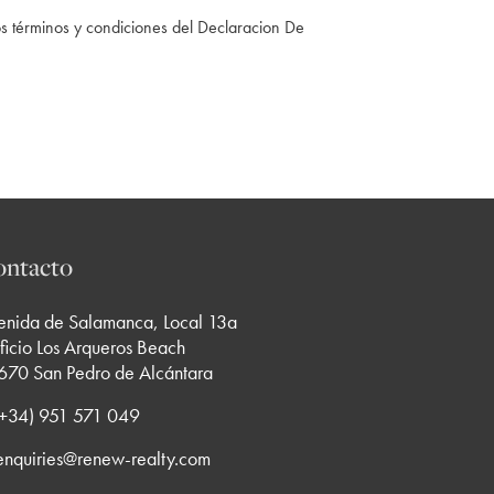
s términos y condiciones del Declaracion De
ntacto
enida de Salamanca, Local 13a
ficio Los Arqueros Beach
670 San Pedro de Alcántara
 (+34) 951 571 049
enquiries@renew-realty.com