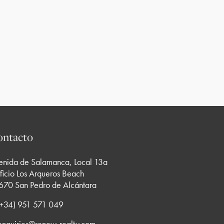
ntacto
enida de Salamanca, Local 13a
ficio Los Arqueros Beach
670 San Pedro de Alcántara
 (+34) 951 571 049
enquiries@renew-realty.com