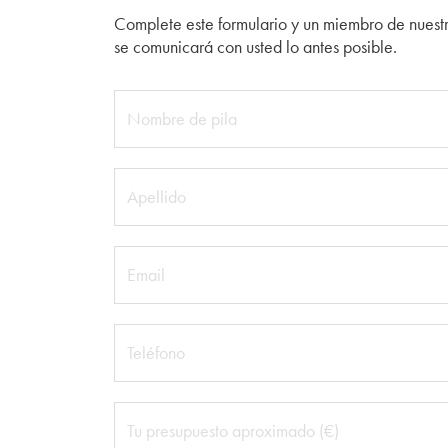
Complete este formulario y un miembro de nuest
se comunicará con usted lo antes posible.
Nombre de pila
Apellido
Email
Teléfono
Tu presupuesto aproximado (€)