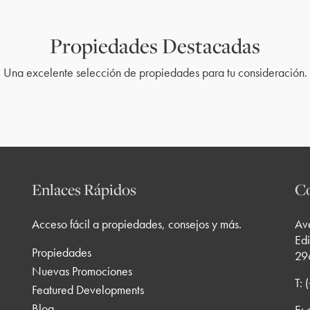
Propiedades Destacadas
Una excelente selección de propiedades para tu consideración.
Enlaces Rápidos
Co
Acceso fácil a propiedades, consejos y más.
Av
Edi
Propiedades
29
Nuevas Promociones
T:
Featured Developments
Blog
E: